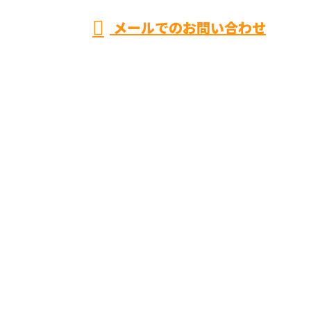
メールでのお問い合わせ
ホーム
空調設備工事
ダクト製造
採用情報
会社概要
施工実績
ブログ
オンラインお見積り
お問い合わせ
サイトマップ
株式会社樂
〒596-0817