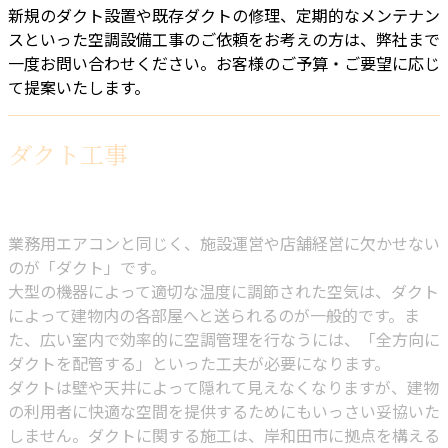
新規のダクト設置や既存ダクトの修理、定期的なメンテナン
スといった空調設備工事のご依頼をお考えの方は、弊社まで
一度お問い合わせください。お客様のご予算・ご要望に応じ
て提案いたします。
ダクト工事
業務用エアコンと同じく、施設運営や店舗経営に欠かせない
のが「ダクト」です。
大型の機器によって適切な温度に調節された空気は、ダクト
によって建物内の各部屋へと送られるのが一般的です。ま
た、広い室内で効率的に空調管理を行なうには、「全方向に
ダクトを配管する」といった工夫が必要になります。
ダクトは壁や天井によって隠れて見えなくなりますが、建物
の利用者に快適な空間を提供するためにもいっさい妥協いた
しません。ダクトに関する施工は、岸和田市に拠点を構える