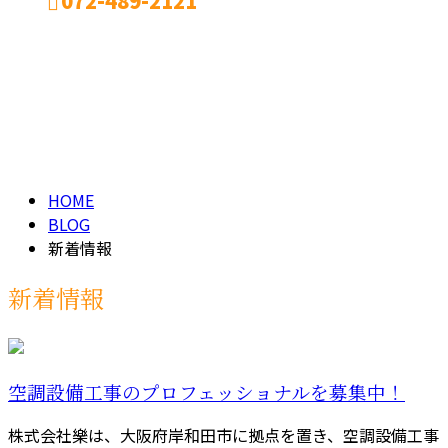
072-489-2121
新着情報
メールフォーム
NEW
HOME
BLOG
新着情報
新着情報
空調設備工事のプロフェッショナルを募集中！
株式会社樂は、大阪府岸和田市に拠点を置き、空調設備工事