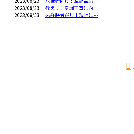
2023/08/23
求職者向け！空調設備…
2023/08/23
教えて！空調工事に向…
2023/08/23
未経験者必見！現場に…
お問い合わせ
お電話でのお問い合わせ
072-489-2121
受付／9：00～17：30
空調設備工事
ダクト製造
採用情報
会社概要
施工実績
ブログ