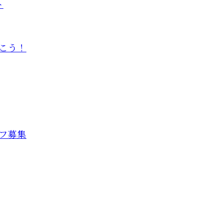
ト
こう！
フ募集