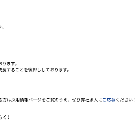
。
。
す。
。
おります。
成長することを後押ししております。
る方は採用情報ページをご覧のうえ、ぜひ弊社求人に
ご応募
ください！
らく）