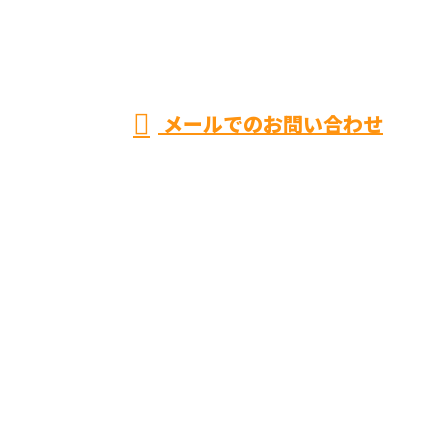
株式会社樂
受付／9：00～17：30
メールでのお問い合わせ
ホーム
空調設備工事
ダクト製造
採用情報
会社概要
施工実績
ブログ
オンラインお見積り
お問い合わせ
サイトマップ
株式会社樂