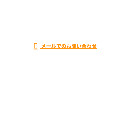
072-489-2121
株式会社樂
受付／9：00～17：30
メールでのお問い合わせ
ホーム
空調設備工事
ダクト製造
採用情報
会社概要
施工実績
ブログ
オンラインお見積り
お問い合わせ
サイトマップ