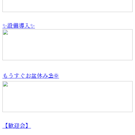
✨設備導入✨
もうすぐお盆休み⛱️🌞
【歓迎会】