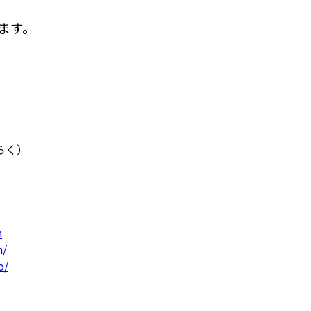
ます。
らく）
n
n/
o/