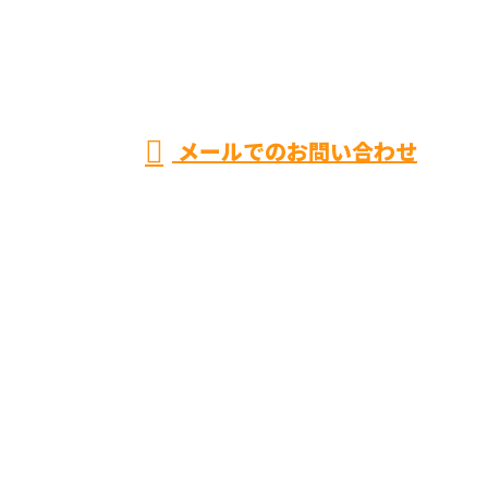
株式会社樂
受付／9：00～17：30
メールでのお問い合わせ
ホーム
空調設備工事
ダクト製造
採用情報
会社概要
施工実績
ブログ
オンラインお見積り
お問い合わせ
サイトマップ